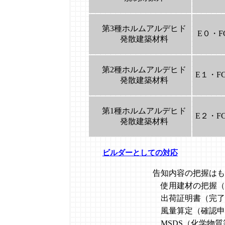
第3種ホルムアルデヒド
E０・F
発散建築材料
第2種ホルムアルデヒド
E１・F
発散建築材料
第1種ホルムアルデヒド
E２・F
発散建築材料
ビルダーとしての対応
告知内容の把握はもと
使用建材の把握（確認申請
出荷証明書（完了検査
風量算定（確認申請： 
MSDS（化学物質等安全デ