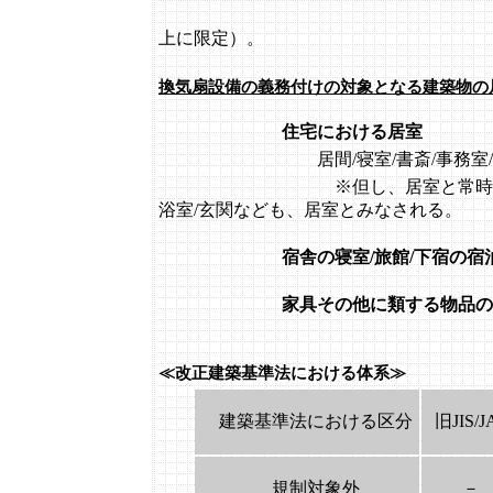
（F☆☆の建材につ
上に限定）。
換気扇設備の義務付けの対象となる建築物の
住宅における居室
居間/寝室/書斎/事務室/DK/
※但し、居室と常時開放されてい
浴室/玄関なども、居室とみなされる。
宿舎の寝室/旅館/下宿の宿泊室
家具その他に類する物品の販売
≪改正建築基準法における体系≫
建築基準法における区分
旧JIS/J
規制対象外
－