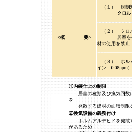
（１） 規制
クロル
（２） クロル
<概 要>
居室を有する
材の使用を禁止
（３） ホルム
イン 0.08ppm
①内装仕上の制限
居室の種類及び換気回数に
を
発散する建材の面積制限
②換気設備の義務付け
ホルムアルデヒドを発散す
があるため