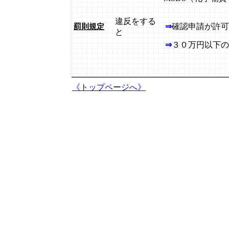
違反をする
⇒
確認申請が許可
罰則規定
と
⇒
３０万円以下の
＜対象＞
《トップページへ》