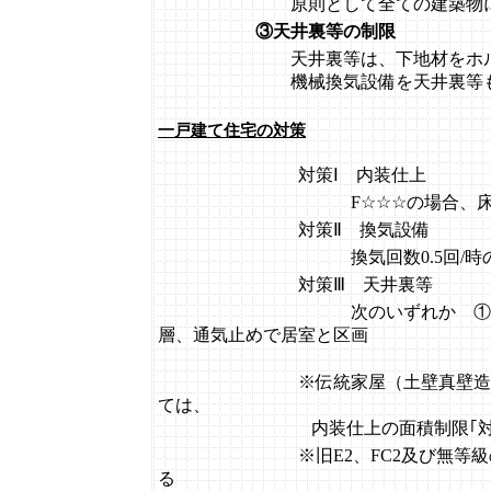
原則として全ての建築物に
③天井裏等の制限
天井裏等は、下地材をホル
機械換気設備を天井裏等も
一戸建て住宅の対策
対策Ⅰ 内装仕上
F☆☆☆の場合
対策Ⅱ 換気設備
換気回数0.5回/時の24時
対策Ⅲ 天井裏等
次のいずれか ①下地F☆☆
層、通気止めで居室と区画
※伝統家屋（土壁真壁造りで天井
ては、
内装仕上の面積制限｢対策Ⅰ）
※旧E2、FC2及び無等級の建材
る